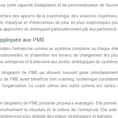
e sur cette capacité d’adaptation et de personnalisation de l’ac
richies des apports de la psychologie, des sciences cognitive
ils d’analyse et d’intervention de plus en plus sophistiqués 
approches se distinguent particulièrement par leur pertinence et
appliquée aux PME
dère l’entreprise comme un système complexe où chaque éléme
tionnelles et d’identifier les leviers de changement les plu
on entreprise et à intervenir aux points stratégiques du système
es dirigeants de PME qui doivent souvent gérer simultanément
 de PME ayant bénéficié d’un coaching systémique constatent un
l’organisation. Le coach utilise des outils comme les cartes
de dirigeants de PME présente plusieurs avantages. Elle perme
itivement la structure et la culture de l’entreprise. Elle aide
mpréhension plus globale des enjeux stratégiques et humains.