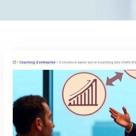
/
Coaching d´entreprise
/ 5 choses à savoir sur le coaching des chefs d’e