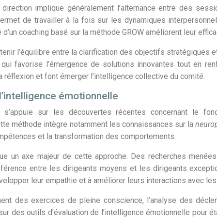
direction implique généralement l’alternance entre des sess
rmet de travailler à la fois sur les dynamiques interpersonnel
ié d’un coaching basé sur la méthode GROW améliorent leur effi
ir l’équilibre entre la clarification des objectifs stratégiques e
 qui favorise l’émergence de solutions innovantes tout en re
 réflexion et font émerger l’intelligence collective du comité.
’intelligence émotionnelle
 s’appuie sur les découvertes récentes concernant le fon
ette méthode intègre notamment les connaissances sur la
neurop
 compétences et la transformation des comportements.
itue un axe majeur de cette approche. Des recherches menée
ifférence entre les dirigeants moyens et les dirigeants excep
elopper leur empathie et à améliorer leurs interactions avec les
ent des exercices de pleine conscience, l’analyse des déclen
r des outils d’évaluation de l’intelligence émotionnelle pour ét