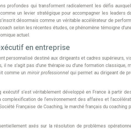
ons profondes qui transforment radicalement les défis auxquel
sé comme un levier stratégique pour accompagner les leaders d
s’inscrit désormais comme un véritable accélérateur de perfo
n coach selon les récentes études, ce phénomène témoigne d’un
omique actuel.
exécutif en entreprise
 personnalisé destiné aux dirigeants et cadres supérieurs, vis
 il ne s’agit pas d’une thérapie ou d’une formation classique, m
 agit comme un
miroir professionnel
qui permet au dirigeant de 
 exécutif s’est véritablement développé en France à partir d
a complexification de l’environnement des affaires et l’accélé
 Société Française de Coaching, le marché français du coaching 
ntiellement axés sur la résolution de problèmes opérationnels