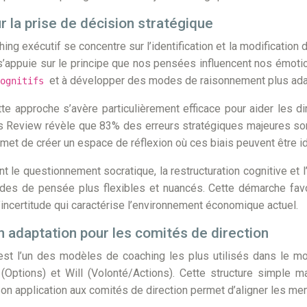
 la prise de décision stratégique
g exécutif se concentre sur l’identification et la modification 
s’appuie sur le principe que nos pensées influencent nos émoti
et à développer des modes de raisonnement plus adap
cognitifs
tte approche s’avère particulièrement efficace pour aider les 
 Review révèle que 83% des erreurs stratégiques majeures sont 
et de créer un espace de réflexion où ces biais peuvent être ide
 le questionnement socratique, la restructuration cognitive et 
odes de pensée plus flexibles et nuancés. Cette démarche fav
’incertitude qui caractérise l’environnement économique actuel.
adaptation pour les comités de direction
st l’un des modèles de coaching les plus utilisés dans le m
s (Options) et Will (Volonté/Actions). Cette structure simple m
Son application aux comités de direction permet d’aligner les me